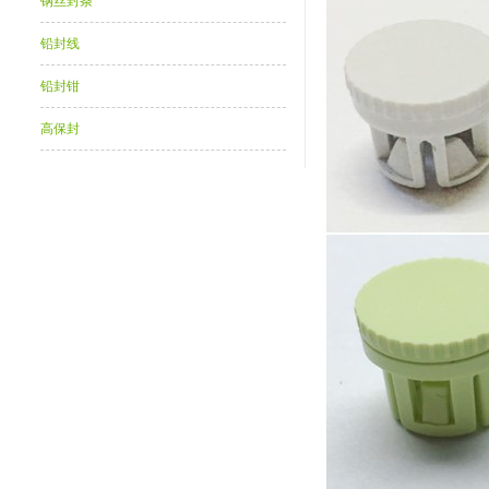
钢丝封条
铅封线
铅封钳
高保封