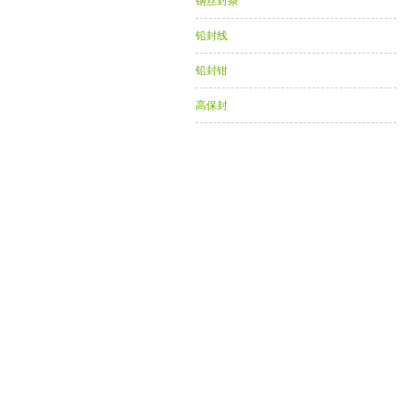
钢丝封条
铅封线
铅封钳
高保封