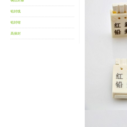
钢丝封条
铅封线
铅封钳
高保封