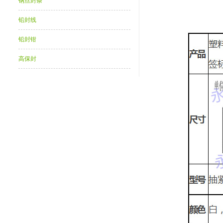
钢丝封条
铅封线
铅封钳
高保封